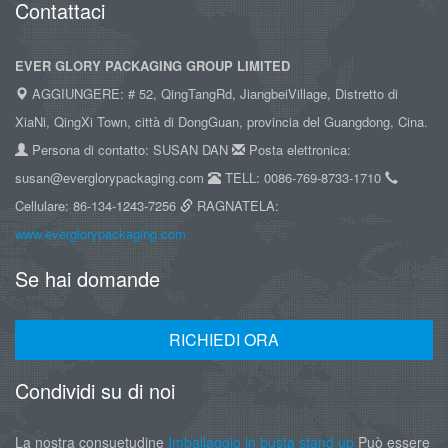
Contattaci
EVER GLORY PACKAGING GROUP LIMITED
AGGIUNGERE: # 52, QingTangRd, JiangbeiVillage, Distretto di
XiaNi, QingXi Town, città di DongGuan, provincia del Guangdong, Cina.
Persona di contatto: SUSAN DAN
Posta elettronica:
susan@everglorypackaging.com
TELL: 0086-769-8733-1710
Cellulare: 86-134-1243-7256
RAGNATELA:
www.everglorypackaging.com
Se hai domande
RICHIEDI ORA
Condividi su di noi
La nostra consuetudine
Imballaggio in busta stand up
Può essere