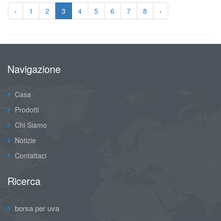
‹
1
2
3
4
5
6
7
8
›
Navigazione
Casa
Prodotti
Chi Siamo
Notizie
Contattaci
Ricerca
borsa per uva