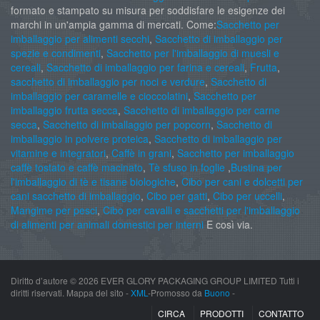
formato e stampato su misura per soddisfare le esigenze dei
marchi in un'ampia gamma di mercati. Come:
Sacchetto per
imballaggio per alimenti secchi
,
Sacchetto di imballaggio per
spezie e condimenti
,
Sacchetto per l'imballaggio di muesli e
cereali
,
Sacchetto di imballaggio per farina e cereali
,
Frutta
,
sacchetto di imballaggio per noci e verdure
,
Sacchetto di
imballaggio per caramelle e cioccolatini
,
Sacchetto per
imballaggio frutta secca
,
Sacchetto di imballaggio per carne
secca
,
Sacchetto di imballaggio per popcorn
,
Sacchetto di
imballaggio in polvere proteica
,
Sacchetto di imballaggio per
vitamine e integratori
,
Caffè in grani
,
Sacchetto per imballaggio
caffè tostato e caffè macinato
,
Tè sfuso in foglie
,
Bustina per
l'imballaggio di tè e tisane biologiche
,
Cibo per cani e dolcetti per
cani sacchetto di imballaggio
,
Cibo per gatti
,
Cibo per uccelli
,
Mangime per pesci
,
Cibo per cavalli e sacchetti per l'imballaggio
di alimenti per animali domestici per interni
E così via.
Diritto d’autore ©
2026 EVER GLORY PACKAGING GROUP LIMITED Tutti i
diritti riservati. Mappa del sito -
XML
-Promosso da
Buono
-
CIRCA
PRODOTTI
CONTATTO