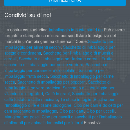
Condividi su di noi
La nostra consuetudine
Imballaggio in busta stand up
Può essere
formato e stampato su misura per soddisfare le esigenze dei
marchi in un'ampia gamma di mercati. Come:
Sacchetto per
imballaggio per alimenti secchi
,
Sacchetto di imballaggio per
spezie e condimenti
,
Sacchetto per l'imballaggio di muesli e
cereali
,
Sacchetto di imballaggio per farina e cereali
,
Frutta
,
sacchetto di imballaggio per noci e verdure
,
Sacchetto di
imballaggio per caramelle e cioccolatini
,
Sacchetto per
imballaggio frutta secca
,
Sacchetto di imballaggio per carne
secca
,
Sacchetto di imballaggio per popcorn
,
Sacchetto di
imballaggio in polvere proteica
,
Sacchetto di imballaggio per
vitamine e integratori
,
Caffè in grani
,
Sacchetto per imballaggio
caffè tostato e caffè macinato
,
Tè sfuso in foglie
,
Bustina per
l'imballaggio di tè e tisane biologiche
,
Cibo per cani e dolcetti per
cani sacchetto di imballaggio
,
Cibo per gatti
,
Cibo per uccelli
,
Mangime per pesci
,
Cibo per cavalli e sacchetti per l'imballaggio
di alimenti per animali domestici per interni
E così via.