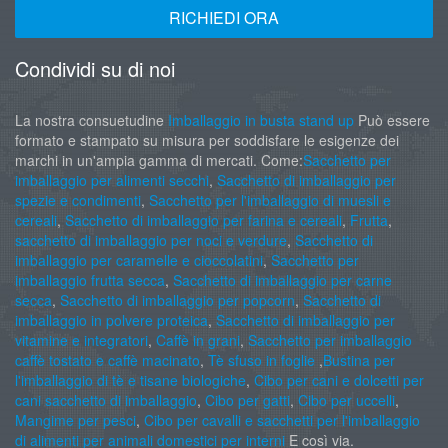
RICHIEDI ORA
Condividi su di noi
La nostra consuetudine
Imballaggio in busta stand up
Può essere
formato e stampato su misura per soddisfare le esigenze dei
marchi in un'ampia gamma di mercati. Come:
Sacchetto per
imballaggio per alimenti secchi
,
Sacchetto di imballaggio per
spezie e condimenti
,
Sacchetto per l'imballaggio di muesli e
cereali
,
Sacchetto di imballaggio per farina e cereali
,
Frutta
,
sacchetto di imballaggio per noci e verdure
,
Sacchetto di
imballaggio per caramelle e cioccolatini
,
Sacchetto per
imballaggio frutta secca
,
Sacchetto di imballaggio per carne
secca
,
Sacchetto di imballaggio per popcorn
,
Sacchetto di
imballaggio in polvere proteica
,
Sacchetto di imballaggio per
vitamine e integratori
,
Caffè in grani
,
Sacchetto per imballaggio
caffè tostato e caffè macinato
,
Tè sfuso in foglie
,
Bustina per
l'imballaggio di tè e tisane biologiche
,
Cibo per cani e dolcetti per
cani sacchetto di imballaggio
,
Cibo per gatti
,
Cibo per uccelli
,
Mangime per pesci
,
Cibo per cavalli e sacchetti per l'imballaggio
di alimenti per animali domestici per interni
E così via.