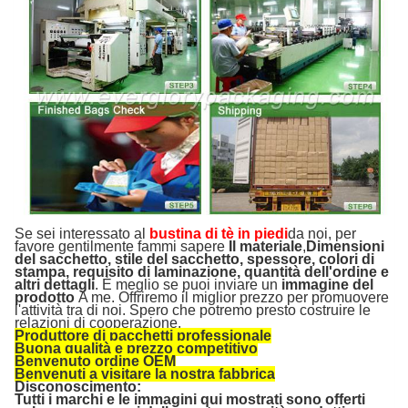
Se sei interessato al
bustina di tè in piedi
da noi, per
favore gentilmente fammi sapere
Il materiale
,
Dimensioni
del sacchetto, stile del sacchetto, spessore, colori di
stampa, requisito di laminazione, quantità dell'ordine e
altri dettagli
. È meglio se puoi inviare un
immagine del
prodotto
A me. Offriremo il miglior prezzo per promuovere
l'attività tra di noi. Spero che potremo presto costruire le
relazioni di cooperazione.
Produttore di pacchetti professionale
Buona qualità e prezzo competitivo
Benvenuto ordine OEM
Benvenuti a visitare la nostra fabbrica
Disconoscimento:
Tutti i marchi e le immagini qui mostrati sono offerti