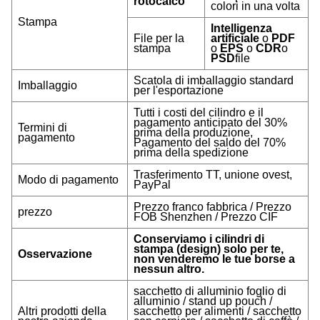
rotocalco
colori in una volta
Stampa
Intelligenza
File per la
artificiale
o
PDF
stampa
o
EPS
o
CDR
o
PSD
file
Scatola di imballaggio standard
Imballaggio
per l'esportazione
Tutti i costi del cilindro e il
pagamento anticipato del 30%
Termini di
prima della produzione,
pagamento
Pagamento del saldo del 70%
prima della spedizione
Trasferimento TT, unione ovest,
Modo di pagamento
PayPal
Prezzo franco fabbrica / Prezzo
prezzo
FOB Shenzhen / Prezzo CIF
Conserviamo i cilindri di
stampa (design) solo per te,
Osservazione
non venderemo le tue borse a
nessun altro.
sacchetto di alluminio foglio di
alluminio / stand up pouch /
Altri prodotti della
sacchetto per alimenti / sacchetto