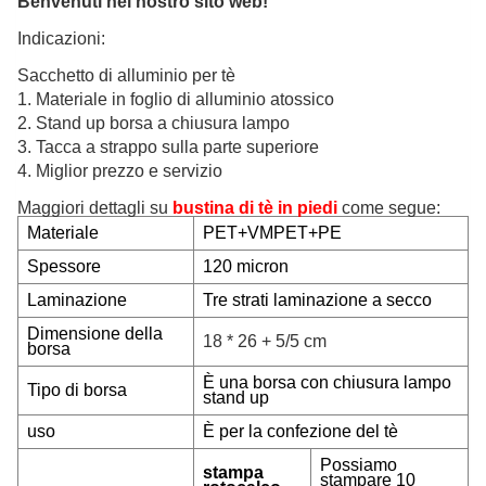
Benvenuti nel nostro sito web!
Indicazioni:
Sacchetto di alluminio per tè
1. Materiale in foglio di alluminio atossico
2. Stand up borsa a chiusura lampo
3. Tacca a strappo sulla parte superiore
4. Miglior prezzo e servizio
Maggiori dettagli su
bustina di tè in piedi
come segue:
Materiale
PET+VMPET+PE
Spessore
120 micron
Laminazione
Tre
strati laminazione a secco
Dimensione della
18 * 26 + 5/5 cm
borsa
È una borsa con chiusura lampo
Tipo di borsa
stand up
uso
È per la confezione del tè
Possiamo
stampa
stampare 10