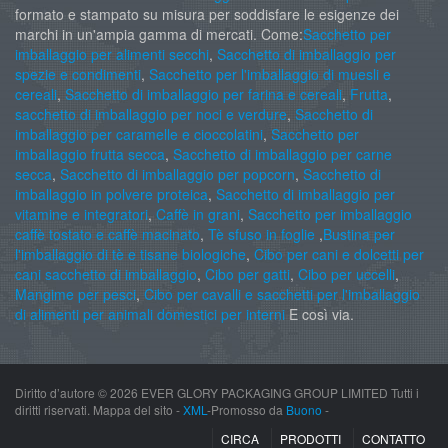
formato e stampato su misura per soddisfare le esigenze dei
marchi in un'ampia gamma di mercati. Come:
Sacchetto per
imballaggio per alimenti secchi
,
Sacchetto di imballaggio per
spezie e condimenti
,
Sacchetto per l'imballaggio di muesli e
cereali
,
Sacchetto di imballaggio per farina e cereali
,
Frutta
,
sacchetto di imballaggio per noci e verdure
,
Sacchetto di
imballaggio per caramelle e cioccolatini
,
Sacchetto per
imballaggio frutta secca
,
Sacchetto di imballaggio per carne
secca
,
Sacchetto di imballaggio per popcorn
,
Sacchetto di
imballaggio in polvere proteica
,
Sacchetto di imballaggio per
vitamine e integratori
,
Caffè in grani
,
Sacchetto per imballaggio
caffè tostato e caffè macinato
,
Tè sfuso in foglie
,
Bustina per
l'imballaggio di tè e tisane biologiche
,
Cibo per cani e dolcetti per
cani sacchetto di imballaggio
,
Cibo per gatti
,
Cibo per uccelli
,
Mangime per pesci
,
Cibo per cavalli e sacchetti per l'imballaggio
di alimenti per animali domestici per interni
E così via.
Diritto d’autore ©
2026 EVER GLORY PACKAGING GROUP LIMITED Tutti i
diritti riservati. Mappa del sito -
XML
-Promosso da
Buono
-
CIRCA
PRODOTTI
CONTATTO