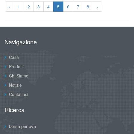
‹
1
2
3
4
5
6
7
8
›
Navigazione
Casa
Prodotti
Chi Siamo
Notizie
Contattaci
Ricerca
borsa per uva