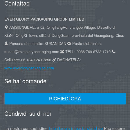
Contattaci
EVER GLORY PACKAGING GROUP LIMITED
AGGIUNGERE: # 52, QingTangRd, JiangbeiVillage, Distretto di
XiaNi, QingXi Town, città di DongGuan, provincia del Guangdong, Cina.
Persona di contatto: SUSAN DAN
Posta elettronica:
susan@everglorypackaging.com
TELL: 0086-769-8733-1710
Cellulare: 86-134-1243-7256
RAGNATELA:
www.everglorypackaging.com
Se hai domande
RICHIEDI ORA
Condividi su di noi
La nostra consuetudine
Imballaggio in busta stand up
Può essere