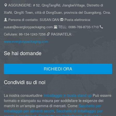
AGGIUNGERE: # 52, QingTangRd, JiangbeiVillage, Distretto di
XiaNi, QingXi Town, città di DongGuan, provincia del Guangdong, Cina.
Persona di contatto: SUSAN DAN
Posta elettronica:
susan@everglorypackaging.com
TELL: 0086-769-8733-1710
Cellulare: 86-134-1243-7256
RAGNATELA:
www.everglorypackaging.com
Se hai domande
RICHIEDI ORA
Condividi su di noi
La nostra consuetudine
Imballaggio in busta stand up
Può essere
formato e stampato su misura per soddisfare le esigenze dei
marchi in un'ampia gamma di mercati. Come:
Sacchetto per
imballaggio per alimenti secchi
,
Sacchetto di imballaggio per