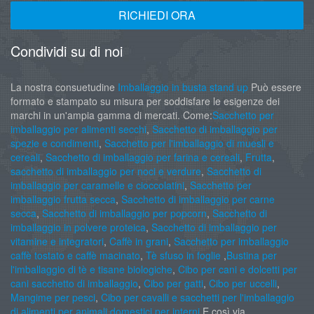
RICHIEDI ORA
Condividi su di noi
La nostra consuetudine
Imballaggio in busta stand up
Può essere
formato e stampato su misura per soddisfare le esigenze dei
marchi in un'ampia gamma di mercati. Come:
Sacchetto per
imballaggio per alimenti secchi
,
Sacchetto di imballaggio per
spezie e condimenti
,
Sacchetto per l'imballaggio di muesli e
cereali
,
Sacchetto di imballaggio per farina e cereali
,
Frutta
,
sacchetto di imballaggio per noci e verdure
,
Sacchetto di
imballaggio per caramelle e cioccolatini
,
Sacchetto per
imballaggio frutta secca
,
Sacchetto di imballaggio per carne
secca
,
Sacchetto di imballaggio per popcorn
,
Sacchetto di
imballaggio in polvere proteica
,
Sacchetto di imballaggio per
vitamine e integratori
,
Caffè in grani
,
Sacchetto per imballaggio
caffè tostato e caffè macinato
,
Tè sfuso in foglie
,
Bustina per
l'imballaggio di tè e tisane biologiche
,
Cibo per cani e dolcetti per
cani sacchetto di imballaggio
,
Cibo per gatti
,
Cibo per uccelli
,
Mangime per pesci
,
Cibo per cavalli e sacchetti per l'imballaggio
di alimenti per animali domestici per interni
E così via.