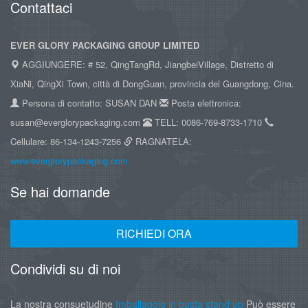
Contattaci
EVER GLORY PACKAGING GROUP LIMITED
AGGIUNGERE: # 52, QingTangRd, JiangbeiVillage, Distretto di
XiaNi, QingXi Town, città di DongGuan, provincia del Guangdong, Cina.
Persona di contatto: SUSAN DAN
Posta elettronica:
susan@everglorypackaging.com
TELL: 0086-769-8733-1710
Cellulare: 86-134-1243-7256
RAGNATELA:
www.everglorypackaging.com
Se hai domande
RICHIEDI ORA
Condividi su di noi
La nostra consuetudine
Imballaggio in busta stand up
Può essere