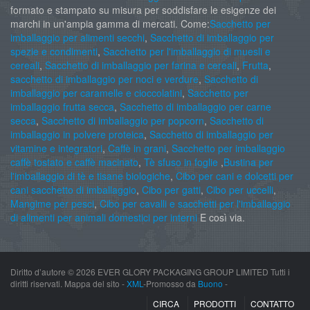
formato e stampato su misura per soddisfare le esigenze dei
marchi in un'ampia gamma di mercati. Come:
Sacchetto per
imballaggio per alimenti secchi
,
Sacchetto di imballaggio per
spezie e condimenti
,
Sacchetto per l'imballaggio di muesli e
cereali
,
Sacchetto di imballaggio per farina e cereali
,
Frutta
,
sacchetto di imballaggio per noci e verdure
,
Sacchetto di
imballaggio per caramelle e cioccolatini
,
Sacchetto per
imballaggio frutta secca
,
Sacchetto di imballaggio per carne
secca
,
Sacchetto di imballaggio per popcorn
,
Sacchetto di
imballaggio in polvere proteica
,
Sacchetto di imballaggio per
vitamine e integratori
,
Caffè in grani
,
Sacchetto per imballaggio
caffè tostato e caffè macinato
,
Tè sfuso in foglie
,
Bustina per
l'imballaggio di tè e tisane biologiche
,
Cibo per cani e dolcetti per
cani sacchetto di imballaggio
,
Cibo per gatti
,
Cibo per uccelli
,
Mangime per pesci
,
Cibo per cavalli e sacchetti per l'imballaggio
di alimenti per animali domestici per interni
E così via.
Diritto d’autore ©
2026 EVER GLORY PACKAGING GROUP LIMITED Tutti i
diritti riservati. Mappa del sito -
XML
-Promosso da
Buono
-
CIRCA
PRODOTTI
CONTATTO