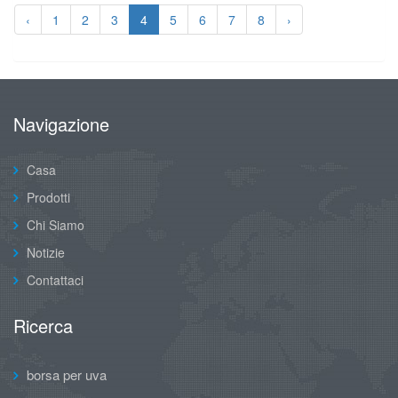
‹
1
2
3
4
5
6
7
8
›
Navigazione
Casa
Prodotti
Chi Siamo
Notizie
Contattaci
Ricerca
borsa per uva