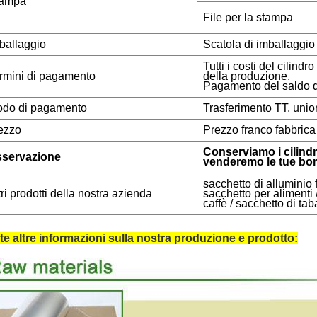
ampa
File per la stampa
ballaggio
Scatola di imballaggio
Tutti i costi del cilin
rmini di pagamento
della produzione,
Pagamento del saldo d
do di pagamento
Trasferimento TT, unio
ezzo
Prezzo franco fabbric
Conserviamo i cilindr
servazione
venderemo le tue bor
sacchetto di alluminio 
tri prodotti della nostra azienda
sacchetto per alimenti 
caffè / sacchetto di tab
te altre informazioni sulla nostra produzione e prodotto: