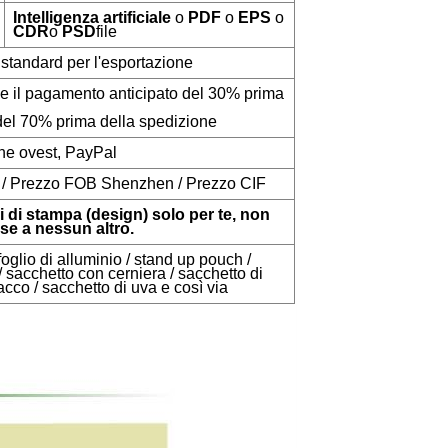
Intelligenza artificiale
o
PDF
o
EPS
o
CDR
o
PSD
file
 standard per l'esportazione
dro e il pagamento anticipato del 30% prima
el 70% prima della spedizione
ne ovest, PayPal
a / Prezzo FOB Shenzhen / Prezzo CIF
i di stampa (design) solo per te, non
se a nessun altro.
foglio di alluminio / stand up pouch /
/ sacchetto con cerniera / sacchetto di
acco / sacchetto di uva e così via