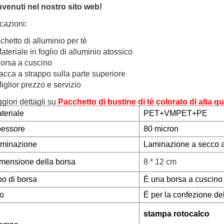
venuti nel nostro sito web!
cazioni:
chetto di alluminio per tè
ateriale in foglio di alluminio atossico
Borsa a cuscino
Tacca a strappo sulla parte superiore
iglior prezzo e servizio
giori dettagli su
Pacchetto di bustine di tè colorato di alta qu
teriale
PET+VMPET+PE
essore
80 micron
minazione
Laminazione a secco a t
mensione della borsa
8 * 12 cm
po di borsa
È una borsa a cuscino
o
È per la confezione del
stampa rotocalco