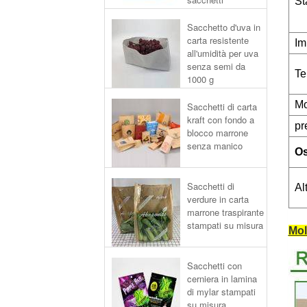
St
Sacchetto d'uva in
carta resistente
Im
all'umidità per uva
senza semi da
Te
1000 g
Mo
Sacchetti di carta
kraft con fondo a
pr
blocco marrone
senza manico
Os
Sacchetti di
Al
verdure in carta
marrone traspirante
stampati su misura
Mol
Sacchetti con
cerniera in lamina
di mylar stampati
su misura