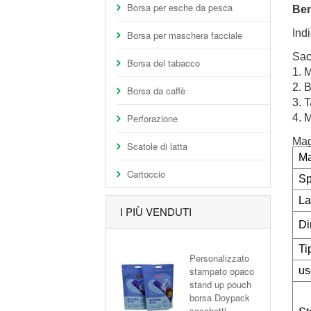
Borsa per esche da pesca
Ben
Indi
Borsa per maschera facciale
Sac
Borsa del tabacco
1. M
2. 
Borsa da caffè
3. 
Perforazione
4. M
Mag
Scatole di latta
Ma
Cartoccio
Sp
La
I PIÙ VENDUTI
Di
Ti
Personalizzato
stampato opaco
us
stand up pouch
borsa Doypack
sacchetti