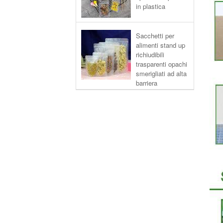
in plastica
Sacchetti per
alimenti stand up
richiudibili
trasparenti opachi
smerigliati ad alta
barriera