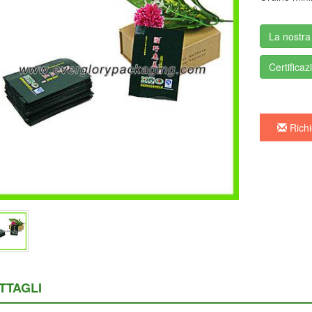
La nostra
Certificaz
Richi
TTAGLI