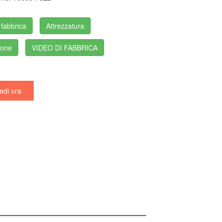
 fabbrica
Attrezzatura
ione
VIDEO DI FABBRICA
edi ora