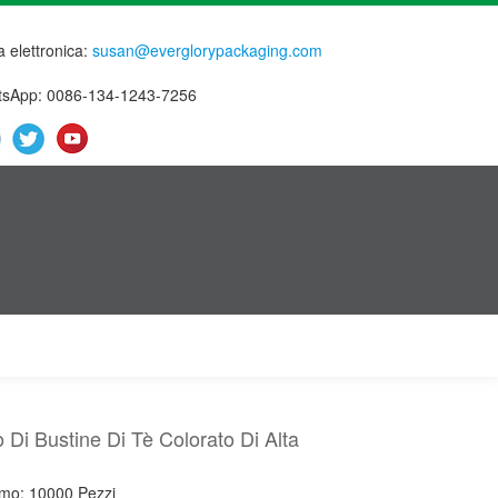
a elettronica:
susan@everglorypackaging.com
sApp: 0086-134-1243-7256
 Di Bustine Di Tè Colorato Di Alta
imo: 10000 Pezzi