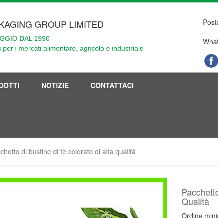
Post
KAGING GROUP LIMITED
GGIO DAL 1990
What
 per i mercati alimentare, agricolo e industriale
DOTTI
NOTIZIE
CONTATTACI
chetto di bustine di tè colorato di alta qualità
Pacchetto
Qualità
Ordine min