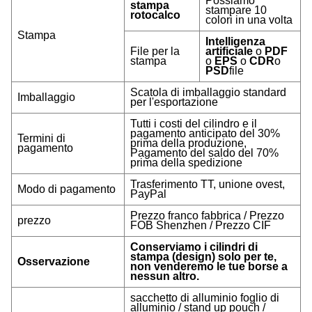
Possiamo
stampa
stampare 10
rotocalco
colori in una volta
Stampa
Intelligenza
File per la
artificiale
o
PDF
stampa
o
EPS
o
CDR
o
PSD
file
Scatola di imballaggio standard
Imballaggio
per l'esportazione
Tutti i costi del cilindro e il
pagamento anticipato del 30%
Termini di
prima della produzione,
pagamento
Pagamento del saldo del 70%
prima della spedizione
Trasferimento TT, unione ovest,
Modo di pagamento
PayPal
Prezzo franco fabbrica / Prezzo
prezzo
FOB Shenzhen / Prezzo CIF
Conserviamo i cilindri di
stampa (design) solo per te,
Osservazione
non venderemo le tue borse a
nessun altro.
sacchetto di alluminio foglio di
alluminio / stand up pouch /