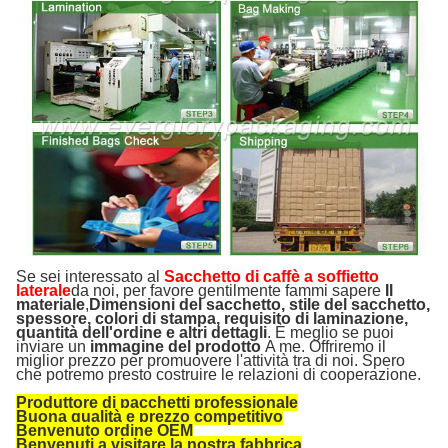
Se sei interessato al
Sacchetto di caffè a soffietto
laterale
da noi, per favore gentilmente fammi sapere
Il
materiale
,
Dimensioni del sacchetto, stile del sacchetto,
spessore, colori di stampa, requisito di laminazione,
quantità dell'ordine e altri dettagli
. È meglio se puoi
inviare un
immagine del prodotto
A me. Offriremo il
miglior prezzo per promuovere l'attività tra di noi. Spero
che potremo presto costruire le relazioni di cooperazione.
Produttore di pacchetti professionale
Buona qualità e prezzo competitivo
Benvenuto ordine OEM
Benvenuti a visitare la nostra fabbrica