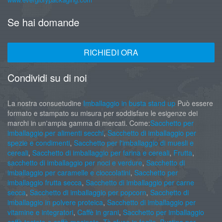
Se hai domande
RICHIEDI ORA
Condividi su di noi
La nostra consuetudine
Imballaggio in busta stand up
Può essere
formato e stampato su misura per soddisfare le esigenze dei
marchi in un'ampia gamma di mercati. Come:
Sacchetto per
imballaggio per alimenti secchi
,
Sacchetto di imballaggio per
spezie e condimenti
,
Sacchetto per l'imballaggio di muesli e
cereali
,
Sacchetto di imballaggio per farina e cereali
,
Frutta
,
sacchetto di imballaggio per noci e verdure
,
Sacchetto di
imballaggio per caramelle e cioccolatini
,
Sacchetto per
imballaggio frutta secca
,
Sacchetto di imballaggio per carne
secca
,
Sacchetto di imballaggio per popcorn
,
Sacchetto di
imballaggio in polvere proteica
,
Sacchetto di imballaggio per
vitamine e integratori
,
Caffè in grani
,
Sacchetto per imballaggio