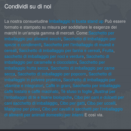
Condividi su di noi
La nostra consuetudine
Imballaggio in busta stand up
Può essere
formato e stampato su misura per soddisfare le esigenze dei
marchi in un'ampia gamma di mercati. Come:
Sacchetto per
imballaggio per alimenti secchi
,
Sacchetto di imballaggio per
spezie e condimenti
,
Sacchetto per l'imballaggio di muesli e
cereali
,
Sacchetto di imballaggio per farina e cereali
,
Frutta
,
sacchetto di imballaggio per noci e verdure
,
Sacchetto di
imballaggio per caramelle e cioccolatini
,
Sacchetto per
imballaggio frutta secca
,
Sacchetto di imballaggio per carne
secca
,
Sacchetto di imballaggio per popcorn
,
Sacchetto di
imballaggio in polvere proteica
,
Sacchetto di imballaggio per
vitamine e integratori
,
Caffè in grani
,
Sacchetto per imballaggio
caffè tostato e caffè macinato
,
Tè sfuso in foglie
,
Bustina per
l'imballaggio di tè e tisane biologiche
,
Cibo per cani e dolcetti per
cani sacchetto di imballaggio
,
Cibo per gatti
,
Cibo per uccelli
,
Mangime per pesci
,
Cibo per cavalli e sacchetti per l'imballaggio
di alimenti per animali domestici per interni
E così via.