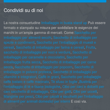
Condividi su di noi
La nostra consuetudine
Imballaggio in busta stand up
Può essere
formato e stampato su misura per soddisfare le esigenze dei
marchi in un'ampia gamma di mercati. Come:
Sacchetto per
imballaggio per alimenti secchi
,
Sacchetto di imballaggio per
spezie e condimenti
,
Sacchetto per l'imballaggio di muesli e
cereali
,
Sacchetto di imballaggio per farina e cereali
,
Frutta
,
sacchetto di imballaggio per noci e verdure
,
Sacchetto di
imballaggio per caramelle e cioccolatini
,
Sacchetto per
imballaggio frutta secca
,
Sacchetto di imballaggio per carne
secca
,
Sacchetto di imballaggio per popcorn
,
Sacchetto di
imballaggio in polvere proteica
,
Sacchetto di imballaggio per
vitamine e integratori
,
Caffè in grani
,
Sacchetto per imballaggio
caffè tostato e caffè macinato
,
Tè sfuso in foglie
,
Bustina per
l'imballaggio di tè e tisane biologiche
,
Cibo per cani e dolcetti per
cani sacchetto di imballaggio
,
Cibo per gatti
,
Cibo per uccelli
,
Mangime per pesci
,
Cibo per cavalli e sacchetti per l'imballaggio
di alimenti per animali domestici per interni
E così via.