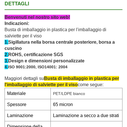
DETTAGLI
Benvenuti nel nostro sito web!
Indicazioni:
Busta di imballaggio in plastica per l'imballaggio di
salviette per il viso
1.
Sigillatura nella borsa centrale posteriore, borsa a
cuscino
2
.
ROHS, certificazione SGS
3.
Design e dimensioni personalizzate
4.
ISO 9001:2000, ISO14001: 2004
Maggiori dettagli su
Busta di imballaggio in plastica per
l'imballaggio di salviette per il viso
come segue:
Materiale
PET/LDPE bianco
Spessore
65 micron
Laminazione
Laminazione a secco a due strati
Dimensione della