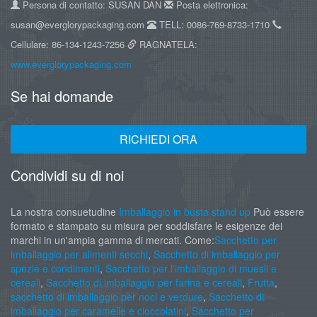
Persona di contatto: SUSAN DAN
Posta elettronica:
susan@everglorypackaging.com
TELL: 0086-769-8733-1710
Cellulare: 86-134-1243-7256
RAGNATELA:
www.everglorypackaging.com
Se hai domande
RICHIEDI ORA
Condividi su di noi
La nostra consuetudine
Imballaggio in busta stand up
Può essere
formato e stampato su misura per soddisfare le esigenze dei
marchi in un'ampia gamma di mercati. Come:
Sacchetto per
imballaggio per alimenti secchi
,
Sacchetto di imballaggio per
spezie e condimenti
,
Sacchetto per l'imballaggio di muesli e
cereali
,
Sacchetto di imballaggio per farina e cereali
,
Frutta
,
sacchetto di imballaggio per noci e verdure
,
Sacchetto di
imballaggio per caramelle e cioccolatini
,
Sacchetto per