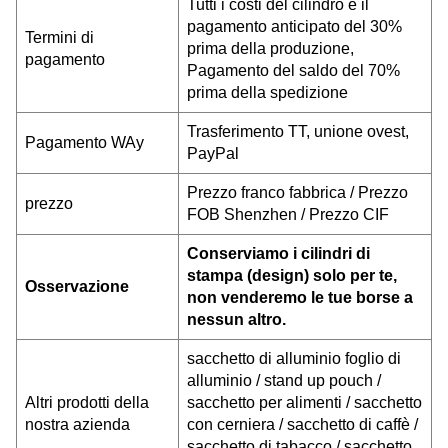
Tutti i costi del cilindro e il
pagamento anticipato del 30%
Termini di
prima della produzione,
pagamento
Pagamento del saldo del 70%
prima della spedizione
Trasferimento TT, unione ovest,
Pagamento W
Ay
PayPal
Prezzo franco fabbrica / Prezzo
prezzo
FOB Shenzhen / Prezzo CIF
Conserviamo i cilindri di
stampa (design) solo per te,
Osservazione
non venderemo le tue borse a
nessun altro.
sacchetto di alluminio foglio di
alluminio / stand up pouch /
Altri prodotti della
sacchetto per alimenti / sacchetto
nostra azienda
con cerniera / sacchetto di caffè /
sacchetto di tabacco / sacchetto