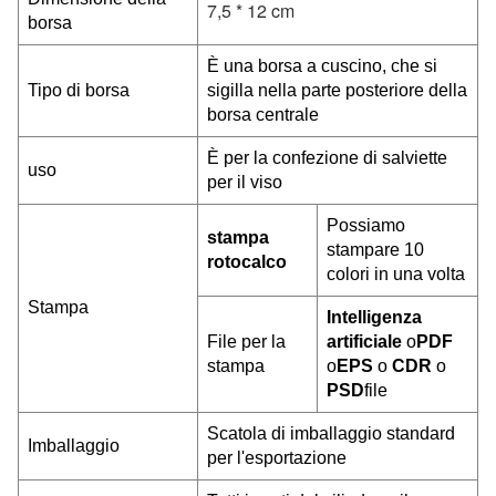
7,5 * 12 cm
borsa
È una borsa a cuscino, che si
Tipo di borsa
sigilla nella parte posteriore della
borsa centrale
È per la confezione di salviette
uso
per il viso
Possiamo
stampa
stampare 10
rotocalco
colori in una volta
Stampa
Intelligenza
File per la
artificiale
o
PDF
stampa
o
EPS
o
CDR
o
PSD
file
Scatola di imballaggio standard
Imballaggio
per l'esportazione