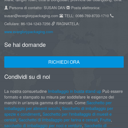
Persona di contatto: SUSAN DAN
Posta elettronica:
susan@everglorypackaging.com
TELL: 0086-769-8733-1710
Cellulare: 86-134-1243-7256
RAGNATELA:
www.everglorypackaging.com
Se hai domande
RICHIEDI ORA
Condividi su di noi
La nostra consuetudine
Imballaggio in busta stand up
Può essere
formato e stampato su misura per soddisfare le esigenze dei
marchi in un'ampia gamma di mercati. Come:
Sacchetto per
imballaggio per alimenti secchi
,
Sacchetto di imballaggio per
spezie e condimenti
,
Sacchetto per l'imballaggio di muesli e
cereali
,
Sacchetto di imballaggio per farina e cereali
,
Frutta
,
sacchetto di imballaggio per noci e verdure
,
Sacchetto di