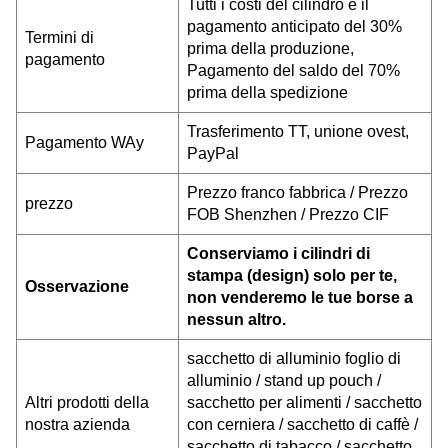
Tutti i costi del cilindro e il
pagamento anticipato del 30%
Termini di
prima della produzione,
pagamento
Pagamento del saldo del 70%
prima della spedizione
Trasferimento TT, unione ovest,
Pagamento W
Ay
PayPal
Prezzo franco fabbrica / Prezzo
prezzo
FOB Shenzhen / Prezzo CIF
Conserviamo i cilindri di
stampa (design) solo per te,
Osservazione
non venderemo le tue borse a
nessun altro.
sacchetto di alluminio foglio di
alluminio / stand up pouch /
Altri prodotti della
sacchetto per alimenti / sacchetto
nostra azienda
con cerniera / sacchetto di caffè /
sacchetto di tabacco / sacchetto