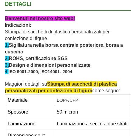
DETTAGLI
Benvenuti nel nostro sito web!
Indicazioni:
Stampa di sacchetti di plastica personalizzati per
confezione di figure
1.
Sigillatura nella borsa centrale posteriore, borsa a
cuscino
2
.
ROHS, certificazione SGS
3.
Design e dimensioni personalizzate
4.
ISO 9001:2000, ISO14001: 2004
Maggiori dettagli su
Stampa di sacchetti di plastica
personalizzati per confezione di figure
come segue:
Materiale
BOPP/CPP
Spessore
50 micron
Laminazione
Laminazione a secco a due strati
Dimensione della