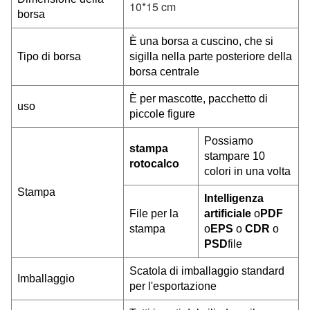
10*15 cm
borsa
È una borsa a cuscino, che si
Tipo di borsa
sigilla nella parte posteriore della
borsa centrale
È per mascotte, pacchetto di
uso
piccole figure
Possiamo
stampa
stampare 10
rotocalco
colori in una volta
Stampa
Intelligenza
File per la
artificiale
o
PDF
stampa
o
EPS
o
CDR
o
PSD
file
Scatola di imballaggio standard
Imballaggio
per l'esportazione