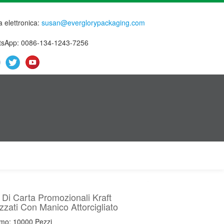
a elettronica:
susan@everglorypackaging.com
sApp: 0086-134-1243-7256
 Di Carta Promozionali Kraft
zzati Con Manico Attorcigliato
imo: 10000 Pezzi