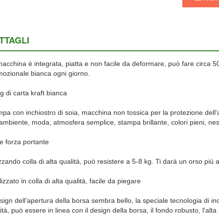
TTAGLI
acchina è integrata, piatta e non facile da deformare, può fare circa 500
ozionale bianca ogni giorno.
g di carta kraft bianca
pa con inchiostro di soia, macchina non tossica per la protezione dell
'ambiente, moda, atmosfera semplice, stampa brillante, colori pieni, nes
e forza portante
izzando colla di alta qualità, può resistere a 5-8 kg. Ti darà un orso più 
izzato in colla di alta qualità, facile da piegare
esign dell'apertura della borsa sembra bello, la speciale tecnologia di inco
ità, può essere in linea con il design della borsa, il fondo robusto, l'alta 