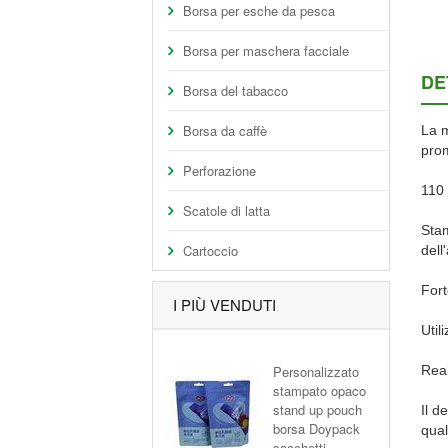
Borsa per esche da pesca
Borsa per maschera facciale
DE
Borsa del tabacco
Borsa da caffè
La m
prom
Perforazione
110 
Scatole di latta
Stam
Cartoccio
dell
Fort
I PIÙ VENDUTI
Util
Personalizzato
Real
stampato opaco
stand up pouch
Il d
borsa Doypack
qual
sacchetti