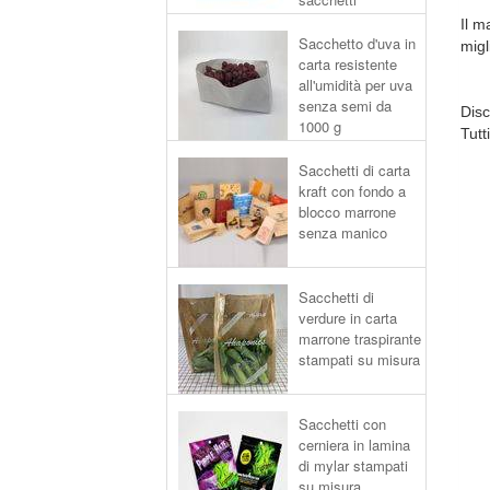
Il m
Sacchetto d'uva in
migl
carta resistente
all'umidità per uva
senza semi da
Dis
1000 g
Tutt
Sacchetti di carta
kraft con fondo a
blocco marrone
senza manico
Sacchetti di
verdure in carta
marrone traspirante
stampati su misura
Sacchetti con
cerniera in lamina
di mylar stampati
su misura