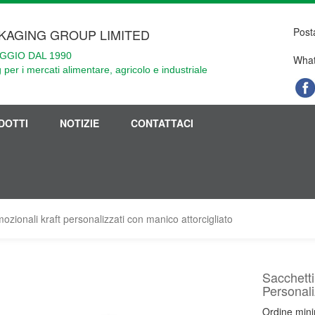
Post
KAGING GROUP LIMITED
GGIO DAL 1990
What
 per i mercati alimentare, agricolo e industriale
DOTTI
NOTIZIE
CONTATTACI
mozionali kraft personalizzati con manico attorcigliato
Sacchetti
Personali
Ordine min