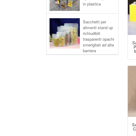
in plastica
Sacchetti per
alimenti stand up
richiudibili
trasparenti opachi
Sa
smerigliati ad alta
P
barriera
Sa
C