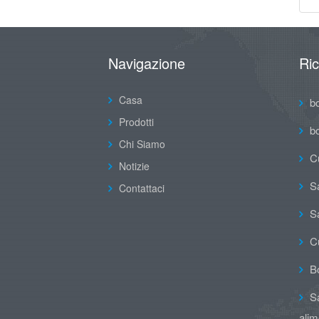
Navigazione
Ri
Casa
b
Prodotti
b
Chi Siamo
C
Notizie
Sa
Contattaci
Sa
C
B
Sa
alim