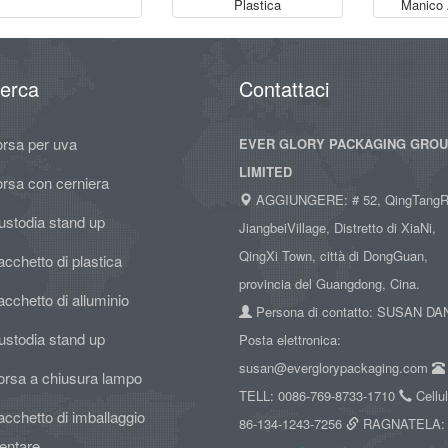
Plastica
Manico A
cerca
Contattaci
orsa per uva
EVER GLORY PACKAGING GRO
LIMITED
orsa con cerniera
AGGIUNGERE: # 52, QingTangR
ustodia stand up
JiangbeiVillage, Distretto di XiaNi,
QingXi Town, città di DongGuan,
cchetto di plastica
provincia del Guangdong, Cina.
cchetto di alluminio
Persona di contatto: SUSAN D
ustodia stand up
Posta elettronica:
susan@everglorypackaging.com
orsa a chiusura lampo
TELL: 0086-769-8733-1710
Cellul
cchetto di imballaggio
86-134-1243-7256
RAGNATELA:
entare