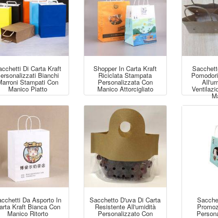
cchetti Di Carta Kraft
Shopper In Carta Kraft
Sacchett
ersonalizzati Bianchi
Riciclata Stampata
Pomodori
Marroni Stampati Con
Personalizzata Con
All'u
Manico Piatto
Manico Attorcigliato
Ventilaz
Ma
cchetti Da Asporto In
Sacchetto D'uva Di Carta
Sacchet
arta Kraft Bianca Con
Resistente All'umidità
Promozi
Manico Ritorto
Personalizzato Con
Persona