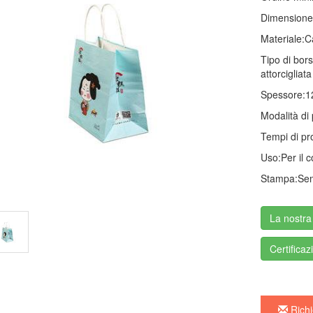
Dimensione 
Materiale:
C
Tipo di bors
attorcigliata
Spessore:
1
Modalità di
Tempi di pr
Uso:
Per il 
Stampa:
Sem
La nostra
Certificaz
Richi