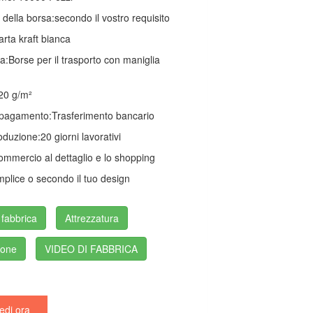
della borsa:
secondo il vostro requisito
arta kraft bianca
a:
Borse per il trasporto con maniglia
20 g/m²
 pagamento:
Trasferimento bancario
oduzione:
20 giorni lavorativi
commercio al dettaglio e lo shopping
plice o secondo il tuo design
 fabbrica
Attrezzatura
ione
VIDEO DI FABBRICA
edi ora