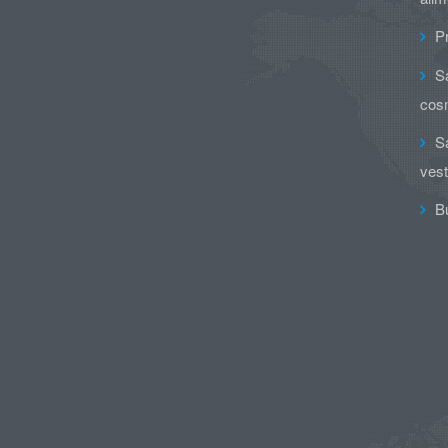
Pr
Sa
cos
Sa
vesti
Bu