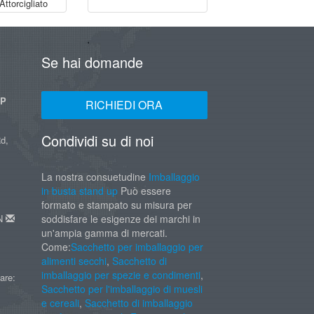
ttorcigliato
Se hai domande
UP
RICHIEDI ORA
Condividi su di noi
d,
La nostra consuetudine
Imballaggio
in busta stand up
Può essere
formato e stampato su misura per
AN
soddisfare le esigenze dei marchi in
un'ampia gamma di mercati.
Come:
Sacchetto per imballaggio per
alimenti secchi
,
Sacchetto di
imballaggio per spezie e condimenti
,
are:
Sacchetto per l'imballaggio di muesli
e cereali
,
Sacchetto di imballaggio