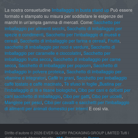
La nostra consuetudine
Imballaggio in busta stand up
Può essere
formato e stampato su misura per soddisfare le esigenze dei
marchi in un'ampia gamma di mercati. Come:
Sacchetto per
imballaggio per alimenti secchi
,
Sacchetto di imballaggio per
spezie e condimenti
,
Sacchetto per l'imballaggio di muesli e
cereali
,
Sacchetto di imballaggio per farina e cereali
,
Frutta
,
sacchetto di imballaggio per noci e verdure
,
Sacchetto di
imballaggio per caramelle e cioccolatini
,
Sacchetto per
imballaggio frutta secca
,
Sacchetto di imballaggio per carne
secca
,
Sacchetto di imballaggio per popcorn
,
Sacchetto di
imballaggio in polvere proteica
,
Sacchetto di imballaggio per
vitamine e integratori
,
Caffè in grani
,
Sacchetto per imballaggio
caffè tostato e caffè macinato
,
Tè sfuso in foglie
,
Bustina per
l'imballaggio di tè e tisane biologiche
,
Cibo per cani e dolcetti per
cani sacchetto di imballaggio
,
Cibo per gatti
,
Cibo per uccelli
,
Mangime per pesci
,
Cibo per cavalli e sacchetti per l'imballaggio
di alimenti per animali domestici per interni
E così via.
Diritto d’autore ©
2026 EVER GLORY PACKAGING GROUP LIMITED Tutti i
diritti riservati. Mappa del sito -
XML
-Promosso da
Buono
-