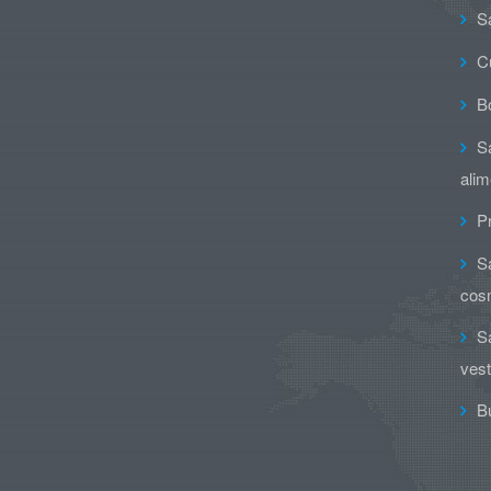
Sa
C
B
Sa
alim
Pr
Sa
cos
Sa
vesti
Bu