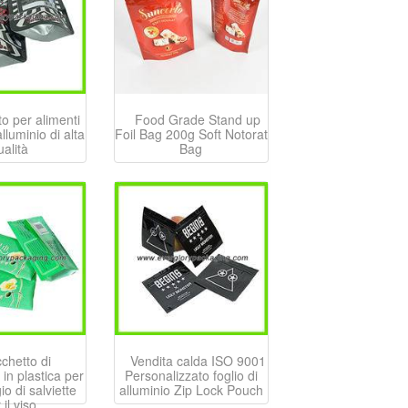
o per alimenti
Food Grade Stand up
alluminio di alta
Foil Bag 200g Soft Notorat
ualità
Bag
chetto di
Vendita calda ISO 9001
 in plastica per
Personalizzato foglio di
io di salviette
alluminio Zip Lock Pouch
 il viso