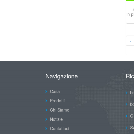
in p
‹
Navigazione
Ri
Casa
b
Prodotti
b
Chi Siamo
C
Notizie
Sa
Contattaci