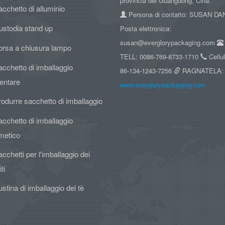
provincia del Guangdong, Cina.
cchetto di alluminio
Persona di contatto: SUSAN D
ustodia stand up
Posta elettronica:
susan@everglorypackaging.com
orsa a chiusura lampo
TELL: 0086-769-8733-1710
Cellul
cchetto di imballaggio
86-134-1243-7256
RAGNATELA:
entare
www.everglorypackaging.com
odurre sacchetto di imballaggio
cchetto di imballaggio
metico
cchetti per l'imballaggio dei
ti
stina di imballaggio del tè