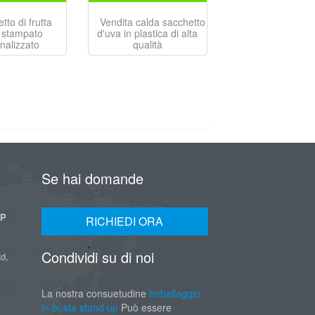
tto di frutta
Vendita calda sacchetto
 stampato
d'uva in plastica di alta
nalizzato
qualità
Se hai domande
UP
RICHIEDI ORA
Condividi su di noi
d,
La nostra consuetudine
Imballaggio
in busta stand up
Può essere