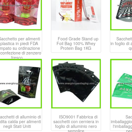
Sacchetto per alimenti
Food Grade Stand up
Sacchett
 plastica in piedi FDA
Foil Bag 100% Whey
in foglio di 
mpato su ordinazione
Protein Bag 1KG
q
 confezione di zenzero
fresco
acchetti di alluminio di
ISO9001 Fabbrica di
Sac
dita calda per alimenti
sacchetti con cerniera in
imballaggio
negli Stati Uniti
foglio di alluminio nero
l'imballagg
semplice
per