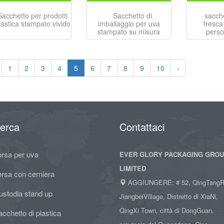
Sacchetto per prodotti
Sacchetto di
sacche
lastica stampato vivido
imballaggio per uva
fresca
stampato su misura
perso
1
2
3
4
5
6
7
8
9
10
›
cerca
Contattaci
orsa per uva
EVER GLORY PACKAGING GRO
LIMITED
orsa con cerniera
AGGIUNGERE: # 52, QingTangR
ustodia stand up
JiangbeiVillage, Distretto di XiaNi,
QingXi Town, città di DongGuan,
cchetto di plastica