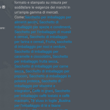
formato e stampato su misura per
AN
soddisfare le esigenze dei marchi in
un'ampia gamma di mercati.
Come:
Sacchetto per imballaggio per
alimenti secchi
,
Sacchetto di
imballaggio per spezie e condimenti
,
are:
Sacchetto per l'imballaggio di muesli
e cereali
,
Sacchetto di imballaggio
per farina e cereali
,
Frutta
,
sacchetto
di imballaggio per noci e verdure
,
Sacchetto di imballaggio per
caramelle e cioccolatini
,
Sacchetto
per imballaggio frutta secca
,
Sacchetto di imballaggio per carne
secca
,
Sacchetto di imballaggio per
popcorn
,
Sacchetto di imballaggio in
polvere proteica
,
Sacchetto di
imballaggio per vitamine e
integratori
,
Caffè in grani
,
Sacchetto
per imballaggio caffè tostato e caffè
macinato
,
Tè sfuso in foglie
,
Bustina
per l'imballaggio di tè e tisane