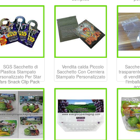
SGS Sacchetto di
Vendita calda Piccolo
Sacchet
Plastica Stampato
Sacchetto Con Cerniera
trasparent
rsonalizzato Per Star
Stampato Personalizzato
di vendi
ars Snack Clip Pack
l'imbal
acc