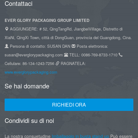
Contattaci
EVER GLORY PACKAGING GROUP LIMITED
AGGIUNGERE: # 52, QingTangRd, JiangbeiVillage, Distretto di
XiaNi, QingXi Town, città di DongGuan, provincia del Guangdong, Cina.
Persona di contatto: SUSAN DAN
Posta elettronica:
susan@everglorypackaging.com
TELL: 0086-769-8733-1710
Cellulare: 86-134-1243-7256
RAGNATELA:
www.everglorypackaging.com
Se hai domande
RICHIEDI ORA
Condividi su di noi
La nostra consuetudine
Imballaggio in busta stand up
Può essere