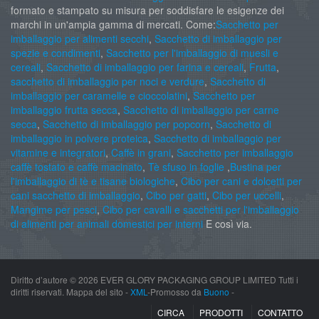
formato e stampato su misura per soddisfare le esigenze dei
marchi in un'ampia gamma di mercati. Come:
Sacchetto per
imballaggio per alimenti secchi
,
Sacchetto di imballaggio per
spezie e condimenti
,
Sacchetto per l'imballaggio di muesli e
cereali
,
Sacchetto di imballaggio per farina e cereali
,
Frutta
,
sacchetto di imballaggio per noci e verdure
,
Sacchetto di
imballaggio per caramelle e cioccolatini
,
Sacchetto per
imballaggio frutta secca
,
Sacchetto di imballaggio per carne
secca
,
Sacchetto di imballaggio per popcorn
,
Sacchetto di
imballaggio in polvere proteica
,
Sacchetto di imballaggio per
vitamine e integratori
,
Caffè in grani
,
Sacchetto per imballaggio
caffè tostato e caffè macinato
,
Tè sfuso in foglie
,
Bustina per
l'imballaggio di tè e tisane biologiche
,
Cibo per cani e dolcetti per
cani sacchetto di imballaggio
,
Cibo per gatti
,
Cibo per uccelli
,
Mangime per pesci
,
Cibo per cavalli e sacchetti per l'imballaggio
di alimenti per animali domestici per interni
E così via.
Diritto d’autore ©
2026 EVER GLORY PACKAGING GROUP LIMITED Tutti i
diritti riservati. Mappa del sito -
XML
-Promosso da
Buono
-
CIRCA
PRODOTTI
CONTATTO