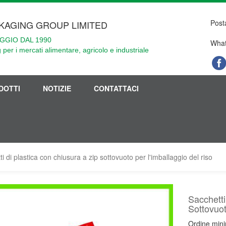
Post
KAGING GROUP LIMITED
GGIO DAL 1990
What
 per i mercati alimentare, agricolo e industriale
DOTTI
NOTIZIE
CONTATTACI
i di plastica con chiusura a zip sottovuoto per l'imballaggio del riso
Sacchetti
Sottovuot
Ordine mini