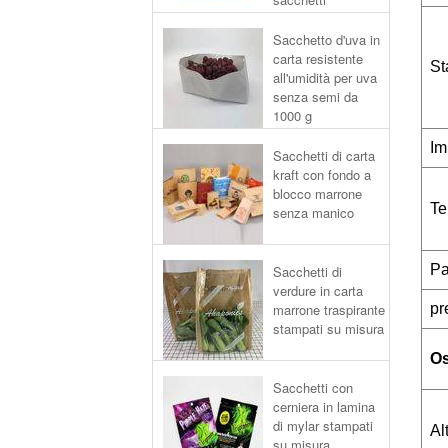
Sacchetto d'uva in
carta resistente
St
all'umidità per uva
senza semi da
1000 g
Im
Sacchetti di carta
kraft con fondo a
blocco marrone
Te
senza manico
Pa
Sacchetti di
verdure in carta
marrone traspirante
pr
stampati su misura
Os
Sacchetti con
cerniera in lamina
di mylar stampati
Al
su misura