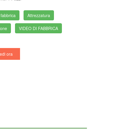
 fabbrica
Attrezzatura
ione
VIDEO DI FABBRICA
edi ora