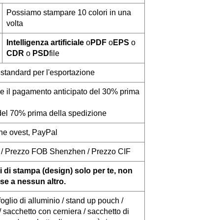
Possiamo stampare 10 colori in una
volta
Intelligenza artificiale
o
PDF
o
EPS
o
CDR
o
PSD
file
 standard per l'esportazione
dro e il pagamento anticipato del 30% prima
el 70% prima della spedizione
ne ovest, PayPal
a / Prezzo FOB Shenzhen / Prezzo CIF
i di stampa (design) solo per te, non
se a nessun altro.
foglio di alluminio / stand up pouch /
/ sacchetto con cerniera / sacchetto di