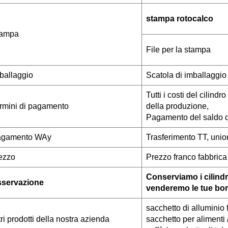
stampa rotocalco
ampa
File per la stampa
ballaggio
Scatola di imballaggio
Tutti i costi del cilin
rmini di pagamento
della produzione,
Pagamento del saldo d
gamento W
Ay
Trasferimento TT, unio
ezzo
Prezzo franco fabbric
Conserviamo i cilindr
servazione
venderemo le tue bor
sacchetto di alluminio 
tri prodotti della nostra azienda
sacchetto per alimenti 