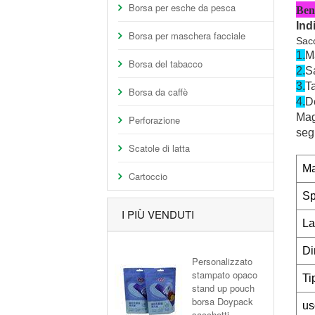
Borsa per esche da pesca
Benv
Ind
Borsa per maschera facciale
Sacc
1.
Ma
Borsa del tabacco
2.
Sa
3.
Ta
Borsa da caffè
4.
De
Mag
Perforazione
seg
Scatole di latta
Ma
Cartoccio
Sp
I PIÙ VENDUTI
La
Di
Personalizzato
stampato opaco
Ti
stand up pouch
borsa Doypack
us
sacchetti