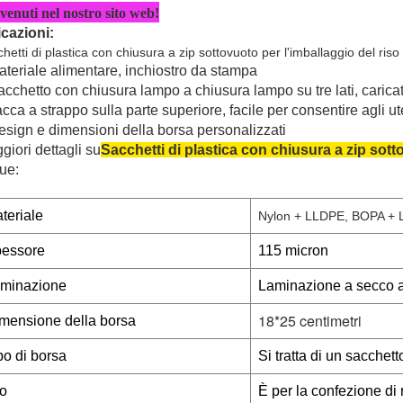
enuti nel nostro sito web!
icazioni:
hetti di plastica con chiusura a zip sottovuoto per l'imballaggio del riso
teriale alimentare, inchiostro da stampa
cchetto con chiusura lampo a chiusura lampo su tre lati, caricat
cca a strappo sulla parte superiore, facile per consentire agli ute
sign e dimensioni della borsa personalizzati
giori dettagli su
Sacchetti di plastica con chiusura a zip sott
ue:
teriale
Nylon + LLDPE, BOPA +
essore
115 micron
minazione
Laminazione a secco a t
18*25 centimetri
mensione della borsa
po di borsa
Si tratta di un sacchetto
o
È per la confezione di r