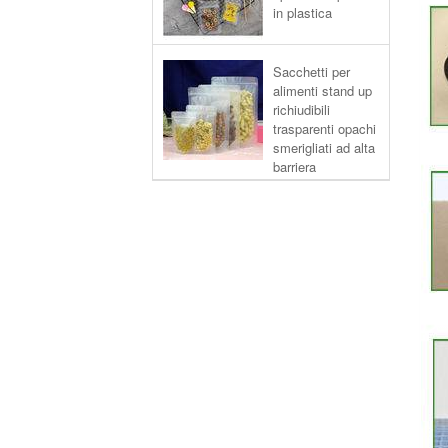
in plastica
Sacchetti per
alimenti stand up
richiudibili
trasparenti opachi
smerigliati ad alta
barriera