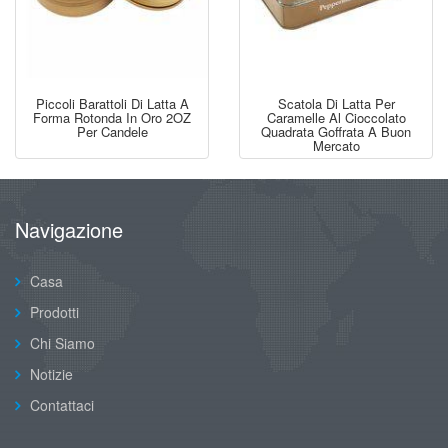
Piccoli Barattoli Di Latta A
Scatola Di Latta Per
Forma Rotonda In Oro 2OZ
Caramelle Al Cioccolato
Per Candele
Quadrata Goffrata A Buon
Mercato
Navigazione
Casa
Prodotti
Chi Siamo
Notizie
Contattaci