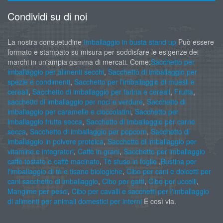
Condividi su di noi
La nostra consuetudine
Imballaggio in busta stand up
Può essere
formato e stampato su misura per soddisfare le esigenze dei
marchi in un'ampia gamma di mercati. Come:
Sacchetto per
imballaggio per alimenti secchi
,
Sacchetto di imballaggio per
spezie e condimenti
,
Sacchetto per l'imballaggio di muesli e
cereali
,
Sacchetto di imballaggio per farina e cereali
,
Frutta
,
sacchetto di imballaggio per noci e verdure
,
Sacchetto di
imballaggio per caramelle e cioccolatini
,
Sacchetto per
imballaggio frutta secca
,
Sacchetto di imballaggio per carne
secca
,
Sacchetto di imballaggio per popcorn
,
Sacchetto di
imballaggio in polvere proteica
,
Sacchetto di imballaggio per
vitamine e integratori
,
Caffè in grani
,
Sacchetto per imballaggio
caffè tostato e caffè macinato
,
Tè sfuso in foglie
,
Bustina per
l'imballaggio di tè e tisane biologiche
,
Cibo per cani e dolcetti per
cani sacchetto di imballaggio
,
Cibo per gatti
,
Cibo per uccelli
,
Mangime per pesci
,
Cibo per cavalli e sacchetti per l'imballaggio
di alimenti per animali domestici per interni
E così via.