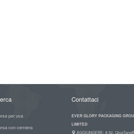
cerca
Contattaci
orsa per uva
EVER GLORY PACKAGING GRO
LIMITED
orsa con cerniera
AGGIUNGERE: # 52, QingTangR