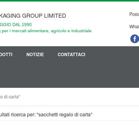
Post
KAGING GROUP LIMITED
GGIO DAL 1990
What
 per i mercati alimentare, agricolo e industriale
DOTTI
NOTIZIE
CONTATTACI
lo di carta"
ltati ricerca per: "sacchetti regalo di carta"