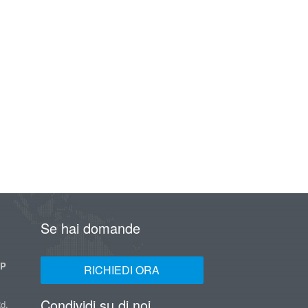
Se hai domande
UP
RICHIEDI ORA
Condividi su di noi
d,