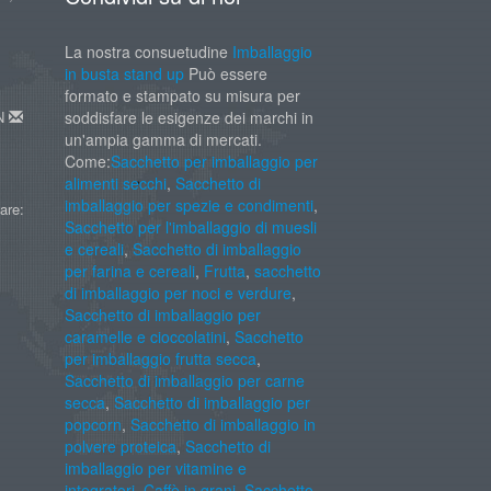
La nostra consuetudine
Imballaggio
in busta stand up
Può essere
formato e stampato su misura per
AN
soddisfare le esigenze dei marchi in
un'ampia gamma di mercati.
Come:
Sacchetto per imballaggio per
alimenti secchi
,
Sacchetto di
imballaggio per spezie e condimenti
,
are:
Sacchetto per l'imballaggio di muesli
e cereali
,
Sacchetto di imballaggio
per farina e cereali
,
Frutta
,
sacchetto
di imballaggio per noci e verdure
,
Sacchetto di imballaggio per
caramelle e cioccolatini
,
Sacchetto
per imballaggio frutta secca
,
Sacchetto di imballaggio per carne
secca
,
Sacchetto di imballaggio per
popcorn
,
Sacchetto di imballaggio in
polvere proteica
,
Sacchetto di
imballaggio per vitamine e
integratori
,
Caffè in grani
,
Sacchetto