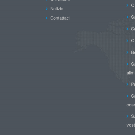
C
Notizie
Sa
Contattaci
Sa
C
B
Sa
alim
Pr
Sa
cos
Sa
vesti