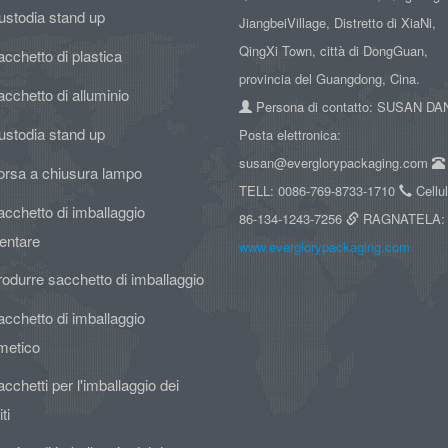
ustodia stand up
JiangbeiVillage, Distretto di XiaNi,
QingXi Town, città di DongGuan,
cchetto di plastica
provincia del Guangdong, Cina.
cchetto di alluminio
Persona di contatto: SUSAN D
ustodia stand up
Posta elettronica:
susan@everglorypackaging.com
orsa a chiusura lampo
TELL: 0086-769-8733-1710
Cellul
cchetto di imballaggio
86-134-1243-7256
RAGNATELA:
entare
www.everglorypackaging.com
odurre sacchetto di imballaggio
cchetto di imballaggio
metico
cchetti per l'imballaggio dei
ti