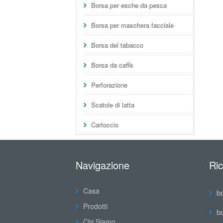
Borsa per esche da pesca
Borsa per maschera facciale
Borsa del tabacco
Borsa da caffè
Perforazione
Scatole di latta
Cartoccio
Navigazione
Ri
Casa
b
Prodotti
b
Chi Siamo