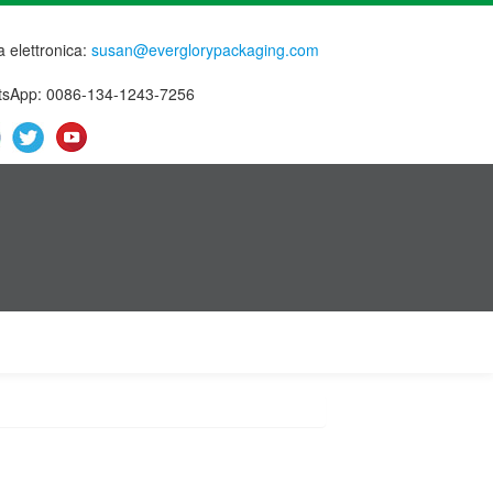
a elettronica:
susan@everglorypackaging.com
sApp: 0086-134-1243-7256