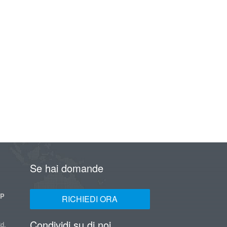
Se hai domande
UP
RICHIEDI ORA
Condividi su di noi
d,