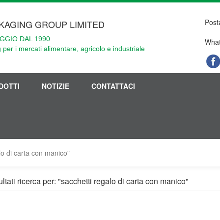
Post
KAGING GROUP LIMITED
GGIO DAL 1990
What
 per i mercati alimentare, agricolo e industriale
DOTTI
NOTIZIE
CONTATTACI
alo di carta con manico"
ltati ricerca per: "sacchetti regalo di carta con manico"