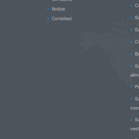
C
Notizie
Sa
Contattaci
Sa
C
B
Sa
alim
Pr
Sa
cos
Sa
vesti