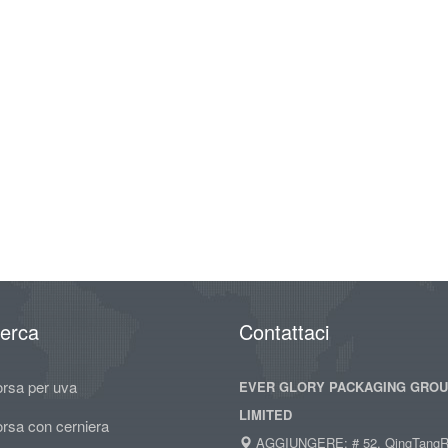
cerca
Contattaci
orsa per uva
EVER GLORY PACKAGING GRO
LIMITED
orsa con cerniera
AGGIUNGERE: # 52, QingTangR