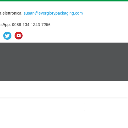
a elettronica:
susan@everglorypackaging.com
sApp: 0086-134-1243-7256