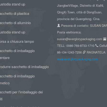
ustodia stand up
JiangbeiVillage, Distretto di XiaNi,
QingXi Town, città di DongGuan,
cchetto di plastica
provincia del Guangdong, Cina.
cchetto di alluminio
Persona di contatto: SUSAN D
ustodia stand up
Posta elettronica:
susan@everglorypackaging.com
orsa a chiusura lampo
TELL: 0086-769-8733-1710
Cellul
cchetto di imballaggio
86-134-1243-7256
RAGNATELA:
entare
www.everglorypackaging.com
odurre sacchetto di imballaggio
cchetto di imballaggio
metico
cchetti per l'imballaggio dei
ti