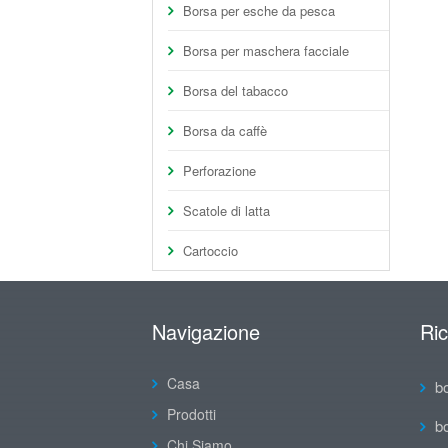
Borsa per esche da pesca
Borsa per maschera facciale
Borsa del tabacco
Borsa da caffè
Perforazione
Scatole di latta
Cartoccio
Navigazione
Ri
Casa
b
Prodotti
b
Chi Siamo