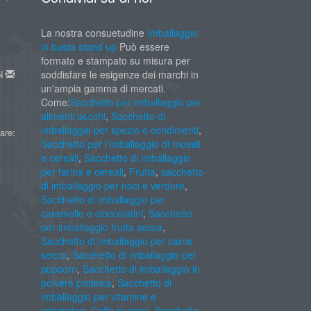
La nostra consuetudine
Imballaggio
in busta stand up
Può essere
formato e stampato su misura per
AN
soddisfare le esigenze dei marchi in
un'ampia gamma di mercati.
Come:
Sacchetto per imballaggio per
alimenti secchi
,
Sacchetto di
imballaggio per spezie e condimenti
,
are:
Sacchetto per l'imballaggio di muesli
e cereali
,
Sacchetto di imballaggio
per farina e cereali
,
Frutta
,
sacchetto
di imballaggio per noci e verdure
,
Sacchetto di imballaggio per
caramelle e cioccolatini
,
Sacchetto
per imballaggio frutta secca
,
Sacchetto di imballaggio per carne
secca
,
Sacchetto di imballaggio per
popcorn
,
Sacchetto di imballaggio in
polvere proteica
,
Sacchetto di
imballaggio per vitamine e
integratori
,
Caffè in grani
,
Sacchetto