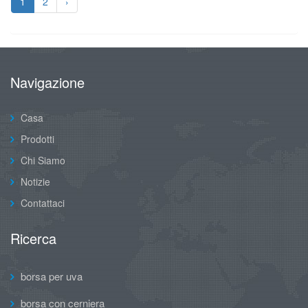
1
2
›
Navigazione
Casa
Prodotti
Chi Siamo
Notizie
Contattaci
Ricerca
borsa per uva
borsa con cerniera