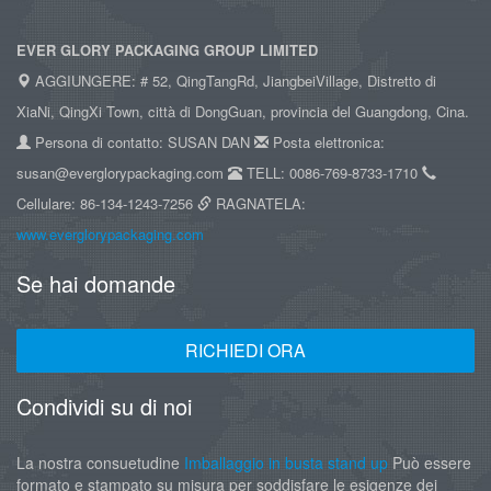
EVER GLORY PACKAGING GROUP LIMITED
AGGIUNGERE: # 52, QingTangRd, JiangbeiVillage, Distretto di
XiaNi, QingXi Town, città di DongGuan, provincia del Guangdong, Cina.
Persona di contatto: SUSAN DAN
Posta elettronica:
susan@everglorypackaging.com
TELL: 0086-769-8733-1710
Cellulare: 86-134-1243-7256
RAGNATELA:
www.everglorypackaging.com
Se hai domande
RICHIEDI ORA
Condividi su di noi
La nostra consuetudine
Imballaggio in busta stand up
Può essere
formato e stampato su misura per soddisfare le esigenze dei