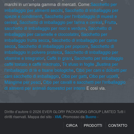
marchi in un'ampia gamma di mercati. Come:
Sacchetto per
imballaggio per alimenti secchi
,
Sacchetto di imballaggio per
spezie e condimenti
,
Sacchetto per l'imballaggio di muesli e
cereali
,
Sacchetto di imballaggio per farina e cereali
,
Frutta
,
sacchetto di imballaggio per noci e verdure
,
Sacchetto di
imballaggio per caramelle e cioccolatini
,
Sacchetto per
imballaggio frutta secca
,
Sacchetto di imballaggio per carne
secca
,
Sacchetto di imballaggio per popcorn
,
Sacchetto di
imballaggio in polvere proteica
,
Sacchetto di imballaggio per
vitamine e integratori
,
Caffè in grani
,
Sacchetto per imballaggio
caffè tostato e caffè macinato
,
Tè sfuso in foglie
,
Bustina per
l'imballaggio di tè e tisane biologiche
,
Cibo per cani e dolcetti per
cani sacchetto di imballaggio
,
Cibo per gatti
,
Cibo per uccelli
,
Mangime per pesci
,
Cibo per cavalli e sacchetti per l'imballaggio
di alimenti per animali domestici per interni
E così via.
Diritto d’autore ©
2026 EVER GLORY PACKAGING GROUP LIMITED Tutti i
diritti riservati. Mappa del sito -
XML
-Promosso da
Buono
-
CIRCA
PRODOTTI
CONTATTO