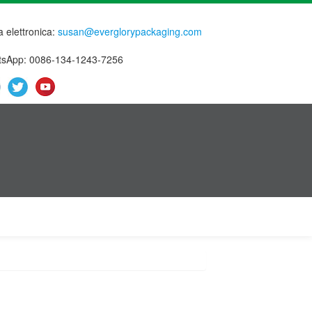
a elettronica:
susan@everglorypackaging.com
sApp: 0086-134-1243-7256