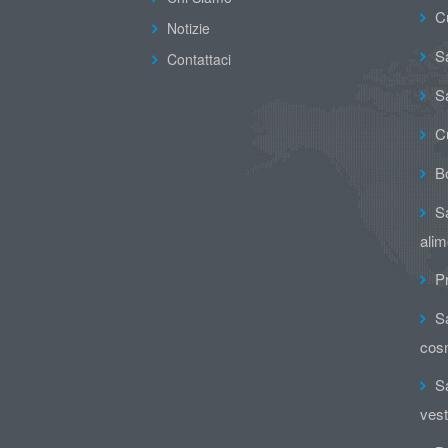
C
Notizie
Sa
Contattaci
Sa
C
B
Sa
alim
Pr
Sa
cos
Sa
vesti