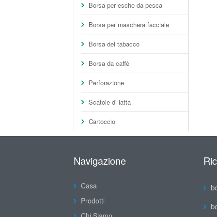
Borsa per esche da pesca
Borsa per maschera facciale
Borsa del tabacco
Borsa da caffè
Perforazione
Scatole di latta
Cartoccio
Navigazione
Ri
Casa
b
Prodotti
b
Chi Siamo