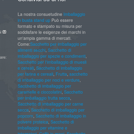
La nostra consuetudine
Imballaggio
in busta stand up
Può essere
formato e stampato su misura per
AN
soddisfare le esigenze dei marchi in
un'ampia gamma di mercati.
Come:
Sacchetto per imballaggio per
alimenti secchi
,
Sacchetto di
imballaggio per spezie e condimenti
,
are:
Sacchetto per l'imballaggio di muesli
e cereali
,
Sacchetto di imballaggio
per farina e cereali
,
Frutta
,
sacchetto
di imballaggio per noci e verdure
,
Sacchetto di imballaggio per
caramelle e cioccolatini
,
Sacchetto
per imballaggio frutta secca
,
Sacchetto di imballaggio per carne
secca
,
Sacchetto di imballaggio per
popcorn
,
Sacchetto di imballaggio in
polvere proteica
,
Sacchetto di
imballaggio per vitamine e
integratori
,
Caffè in grani
,
Sacchetto