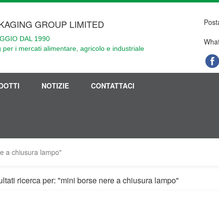
Post
KAGING GROUP LIMITED
GGIO DAL 1990
What
 per i mercati alimentare, agricolo e industriale
DOTTI
NOTIZIE
CONTATTACI
ere a chiusura lampo"
ultati ricerca per: "mini borse nere a chiusura lampo"