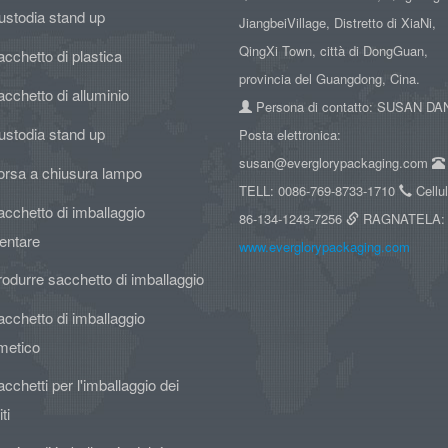
ustodia stand up
JiangbeiVillage, Distretto di XiaNi,
QingXi Town, città di DongGuan,
cchetto di plastica
provincia del Guangdong, Cina.
cchetto di alluminio
Persona di contatto: SUSAN D
ustodia stand up
Posta elettronica:
susan@everglorypackaging.com
orsa a chiusura lampo
TELL: 0086-769-8733-1710
Cellul
cchetto di imballaggio
86-134-1243-7256
RAGNATELA:
entare
www.everglorypackaging.com
odurre sacchetto di imballaggio
cchetto di imballaggio
metico
cchetti per l'imballaggio dei
ti