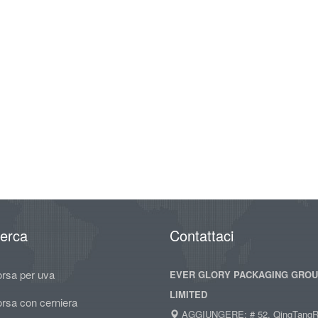
cerca
Contattaci
orsa per uva
EVER GLORY PACKAGING GRO
LIMITED
orsa con cerniera
AGGIUNGERE: # 52, QingTangR