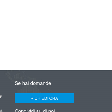
Se hai domande
UP
RICHIEDI ORA
Condividi su di noi
d,