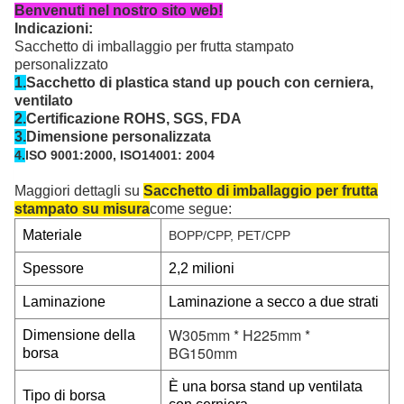
Benvenuti nel nostro sito web!
Indicazioni:
Sacchetto di imballaggio per frutta stampato
personalizzato
1.
Sacchetto di plastica stand up pouch con cerniera,
ventilato
2.
Certificazione ROHS, SGS, FDA
3.
Dimensione personalizzata
4.
ISO 9001:2000, ISO14001: 2004
Maggiori dettagli su
Sacchetto di imballaggio per frutta
stampato su misura
come segue:
Materiale
BOPP/CPP, PET/CPP
Spessore
2,2 milioni
Laminazione
Laminazione a secco a due strati
W305mm * H225mm *
Dimensione della
BG150mm
borsa
È una borsa stand up ventilata
Tipo di borsa