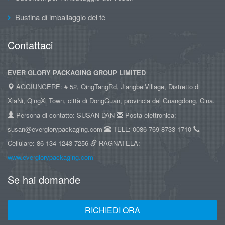
Bustina di imballaggio del tè
Contattaci
EVER GLORY PACKAGING GROUP LIMITED
AGGIUNGERE: # 52, QingTangRd, JiangbeiVillage, Distretto di
XiaNi, QingXi Town, città di DongGuan, provincia del Guangdong, Cina.
Persona di contatto: SUSAN DAN
Posta elettronica:
susan@everglorypackaging.com
TELL: 0086-769-8733-1710
Cellulare: 86-134-1243-7256
RAGNATELA:
www.everglorypackaging.com
Se hai domande
RICHIEDI ORA