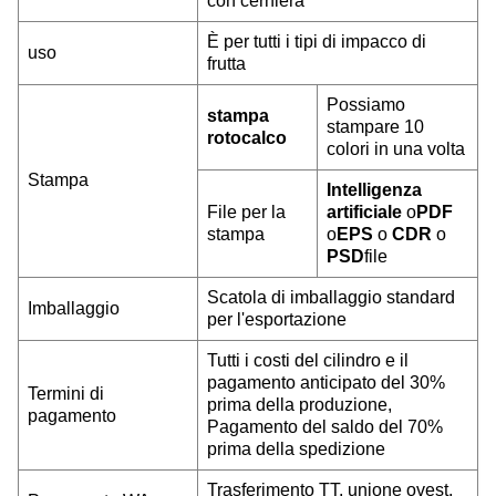
con cerniera
È per tutti i tipi di impacco di
uso
frutta
Possiamo
stampa
stampare 10
rotocalco
colori in una volta
Stampa
Intelligenza
File per la
artificiale
o
PDF
stampa
o
EPS
o
CDR
o
PSD
file
Scatola di imballaggio standard
Imballaggio
per l'esportazione
Tutti i costi del cilindro e il
pagamento anticipato del 30%
Termini di
prima della produzione,
pagamento
Pagamento del saldo del 70%
prima della spedizione
Trasferimento TT, unione ovest,