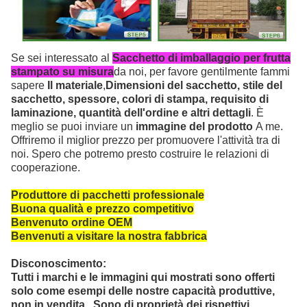
Se sei interessato al
Sacchetto di imballaggio per frutta
stampato su misura
da noi, per favore gentilmente fammi
sapere
Il materiale
,
Dimensioni del sacchetto, stile del
sacchetto, spessore, colori di stampa, requisito di
laminazione, quantità dell'ordine e altri dettagli
. È
meglio se puoi inviare un
immagine del prodotto
A me.
Offriremo il miglior prezzo per promuovere l'attività tra di
noi. Spero che potremo presto costruire le relazioni di
cooperazione.
Produttore di pacchetti professionale
Buona qualità e prezzo competitivo
Benvenuto ordine OEM
Benvenuti a visitare la nostra fabbrica
Disconoscimento:
Tutti i marchi e le immagini qui mostrati sono offerti
solo come esempi delle nostre capacità produttive,
non in vendita. Sono di proprietà dei rispettivi