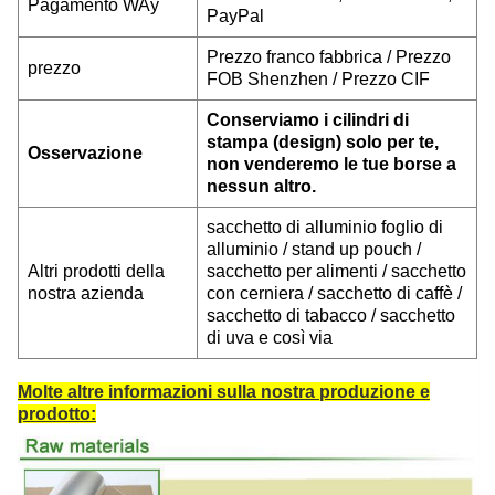
Pagamento W
Ay
PayPal
Prezzo franco fabbrica / Prezzo
prezzo
FOB Shenzhen / Prezzo CIF
Conserviamo i cilindri di
stampa (design) solo per te,
Osservazione
non venderemo le tue borse a
nessun altro.
sacchetto di alluminio foglio di
alluminio / stand up pouch /
Altri prodotti della
sacchetto per alimenti / sacchetto
nostra azienda
con cerniera / sacchetto di caffè /
sacchetto di tabacco / sacchetto
di uva e così via
Molte altre informazioni sulla nostra produzione e
prodotto: