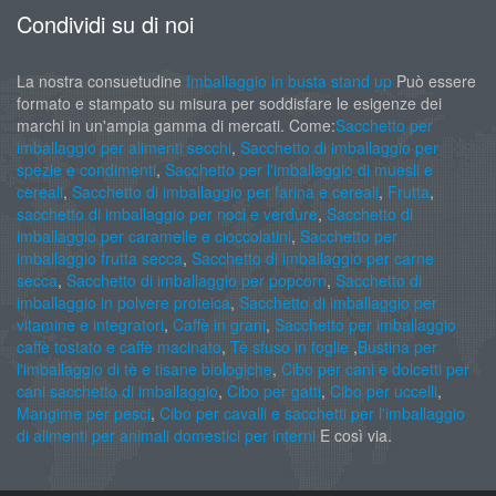
Condividi su di noi
La nostra consuetudine
Imballaggio in busta stand up
Può essere
formato e stampato su misura per soddisfare le esigenze dei
marchi in un'ampia gamma di mercati. Come:
Sacchetto per
imballaggio per alimenti secchi
,
Sacchetto di imballaggio per
spezie e condimenti
,
Sacchetto per l'imballaggio di muesli e
cereali
,
Sacchetto di imballaggio per farina e cereali
,
Frutta
,
sacchetto di imballaggio per noci e verdure
,
Sacchetto di
imballaggio per caramelle e cioccolatini
,
Sacchetto per
imballaggio frutta secca
,
Sacchetto di imballaggio per carne
secca
,
Sacchetto di imballaggio per popcorn
,
Sacchetto di
imballaggio in polvere proteica
,
Sacchetto di imballaggio per
vitamine e integratori
,
Caffè in grani
,
Sacchetto per imballaggio
caffè tostato e caffè macinato
,
Tè sfuso in foglie
,
Bustina per
l'imballaggio di tè e tisane biologiche
,
Cibo per cani e dolcetti per
cani sacchetto di imballaggio
,
Cibo per gatti
,
Cibo per uccelli
,
Mangime per pesci
,
Cibo per cavalli e sacchetti per l'imballaggio
di alimenti per animali domestici per interni
E così via.